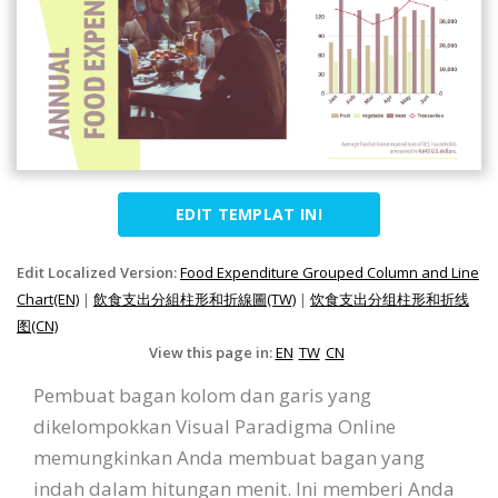
EDIT TEMPLAT INI
Edit Localized Version:
Food Expenditure Grouped Column and Line
Chart(EN)
|
飲食支出分組柱形和折線圖(TW)
|
饮食支出分组柱形和折线
图(CN)
View this page in:
EN
TW
CN
Pembuat bagan kolom dan garis yang
dikelompokkan Visual Paradigma Online
memungkinkan Anda membuat bagan yang
indah dalam hitungan menit. Ini memberi Anda