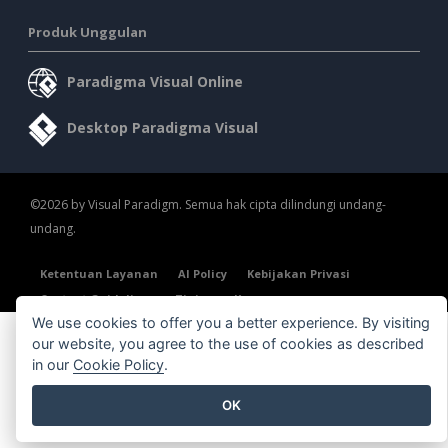
Produk Unggulan
Paradigma Visual Online
Desktop Paradigma Visual
©2026 by Visual Paradigm. Semua hak cipta dilindungi undang-
undang.
Ketentuan Layanan
AI Policy
Kebijakan Privasi
Content Guidelines
Tinjauan Keamanan
We use cookies to offer you a better experience. By visiting
our website, you agree to the use of cookies as described
in our
Cookie Policy
.
OK