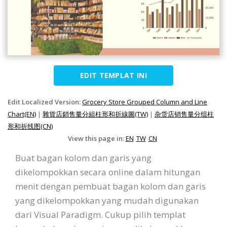
EDIT TEMPLAT INI
Edit Localized Version:
Grocery Store Grouped Column and Line
Chart(EN)
|
雜貨店銷售量分組柱形和折線圖(TW)
|
杂货店销售量分组柱
形和折线图(CN)
View this page in:
EN
TW
CN
Buat bagan kolom dan garis yang
dikelompokkan secara online dalam hitungan
menit dengan pembuat bagan kolom dan garis
yang dikelompokkan yang mudah digunakan
dari Visual Paradigm. Cukup pilih templat