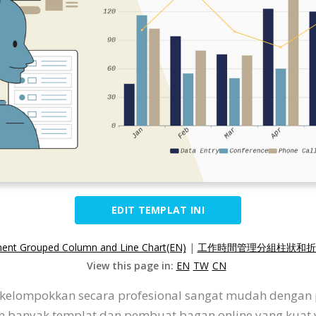
EDIT TEMPLAT INI
nt Grouped Column and Line Chart(EN)
|
工作時間管理分組柱狀和折線
View this page in:
EN
TW
CN
kelompokkan secara profesional sangat mudah dengan 
kan banyak templat dan pembuat bagan online yang ku