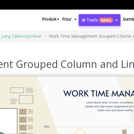
Produk
Fitur
Sumb
AI Tools
BARU
s yang Dikelompokkan
Work Time Management Grouped Column an
nt Grouped Column and Lin