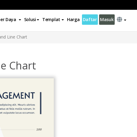
er Daya
Solusi
Templat
Harga
Daftar
Masuk
d Line Chart
e Chart