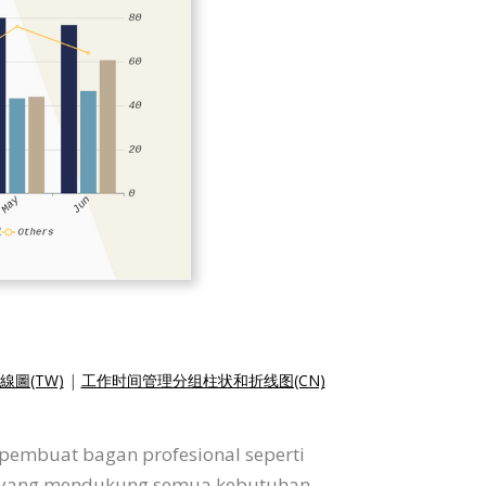
圖(TW)
|
工作时间管理分组柱状和折线图(CN)
pembuat bagan profesional seperti
at yang mendukung semua kebutuhan