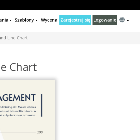
ania
Szablony
Wycena
Zarejestruj się
Logowanie
d Line Chart
e Chart