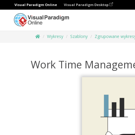
Visual Paradigm Online
Visual Paradigm Desktop
Wykresy
Szablony
Zgrupowane wykresy
Work Time Manageme