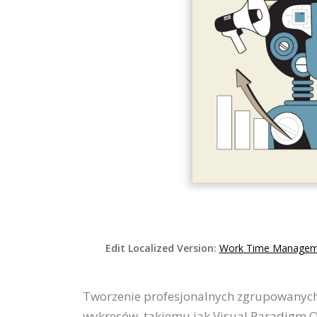
Edit Localized Version:
Work Time Manageme
Tworzenie profesjonalnych zgrupowanych 
wykresów, takiemu jak Visual Paradigm On