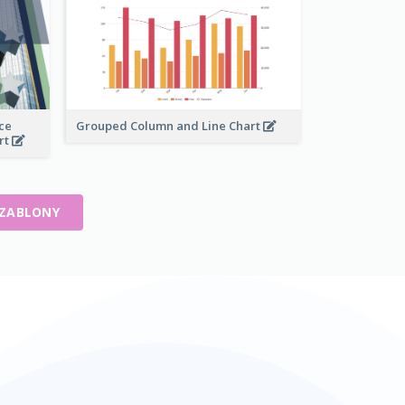
ce
Grouped Column and Line Chart
rt
SZABLONY