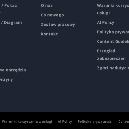
 / Pokaz
O nas
Warunki korzys
w
usługi
Co nowego
 / Diagram
AI Policy
Zestaw prasowy
Polityka prywa
Kontakt
Content Guidel
Przegląd
zabezpieczeń
Zgłoś nadużyci
e narzędzia
itryny
Warunki korzystania z usługi
AI Policy
Polityka prywatności
Conte