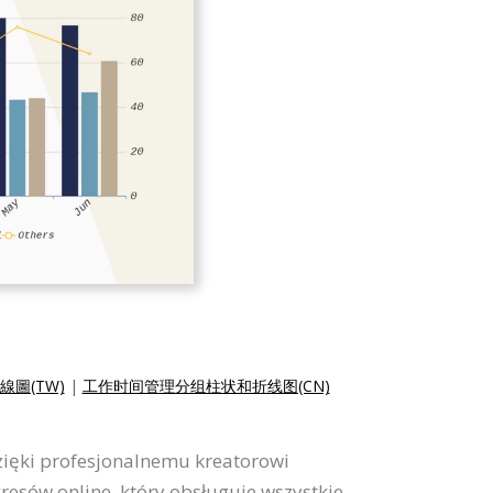
圖(TW)
|
工作时间管理分组柱状和折线图(CN)
zięki profesjonalnemu kreatorowi
resów online, który obsługuje wszystkie