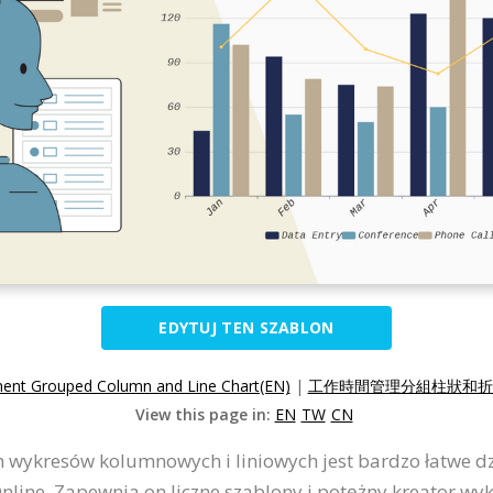
EDYTUJ TEN SZABLON
nt Grouped Column and Line Chart(EN)
|
工作時間管理分組柱狀和折線
View this page in:
EN
TW
CN
wykresów kolumnowych i liniowych jest bardzo łatwe d
line. Zapewnia on liczne szablony i potężny kreator wyk