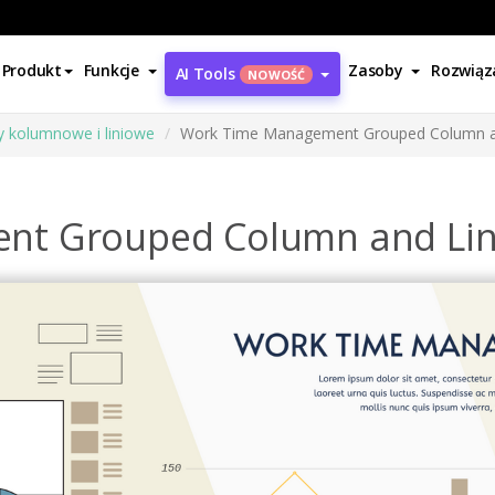
Produkt
Funkcje
Zasoby
Rozwiąz
AI Tools
NOWOŚĆ
 kolumnowe i liniowe
Work Time Management Grouped Column an
nt Grouped Column and Lin