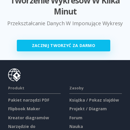
Tworzenie Wykresów W Kilka
Minut
Przekształcanie Danych W Imponujące Wykresy
ZACZNIJ TWORZYĆ ZA DARMO
Produkt
Zasoby
Pakiet narzędzi PDF
Książka / Pokaz slajdów
Flipbook Maker
Projekt / Diagram
Kreator diagramów
Forum
Narzędzie do
Nauka