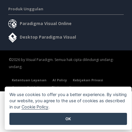
Produk Unggulan
Paradigma Visual Online
Desktop Paradigma Visual
©2026 by Visual Paradigm. Semua hak cipta dilindungi undang-
undang.
Ketentuan Layanan
AI Policy
Kebijakan Privasi
Content Guidelines
Tinjauan Keamanan
We use cookies to offer you a better experience. By visiting
our website, you agree to the use of cookies as described
in our
Cookie Policy
.
OK