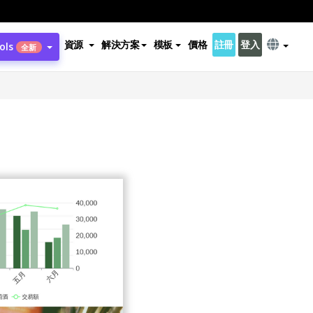
資源
解決方案
模板
價格
註冊
登入
ols
全新