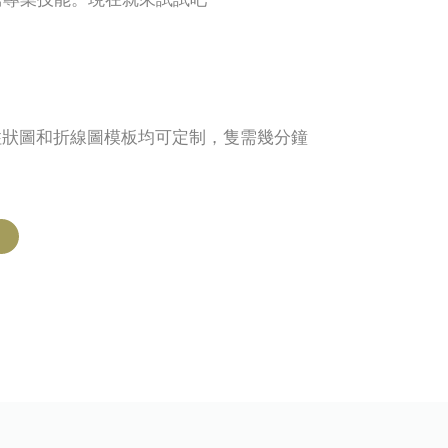
分組柱狀圖和折線圖模板均可定制，隻需幾分鐘
。