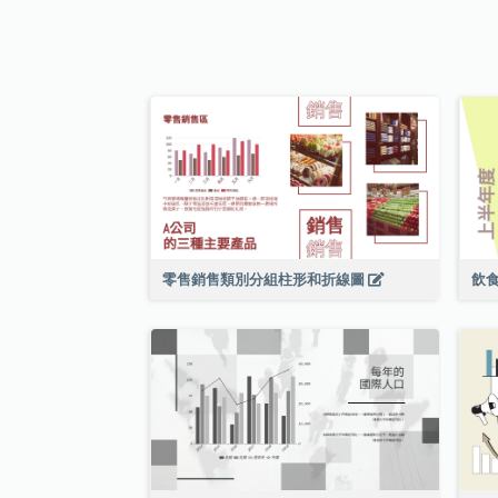
零售銷售類別分組柱形和折線圖
飲