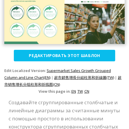
РЕДАКТИРОВАТЬ ЭТОТ ШАБЛОН
Edit Localized Version:
Supermarket Sales Growth Grouped
Column and Line Chart(EN)
|
超市銷售增長分組柱形和折線圖(TW)
|
超
市销售增长分组柱形和折线图(CN)
View this page in:
EN
TW
CN
Создавайте сгруппированные столбчатые и
линейные диаграммы за считанные минуты
с помощью простого в использовании
конструктора сгруппированных столбчатых