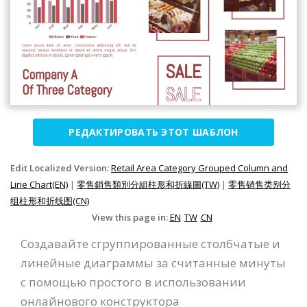
РЕДАКТИРОВАТЬ ЭТОТ ШАБЛОН
Edit Localized Version:
Retail Area Category Grouped Column and
Line Chart(EN)
|
零售銷售類別分組柱形和折線圖(TW)
|
零售销售类别分
组柱形和折线图(CN)
View this page in:
EN
TW
CN
Создавайте сгруппированные столбчатые и
линейные диаграммы за считанные минуты
с помощью простого в использовании
онлайнового конструктора