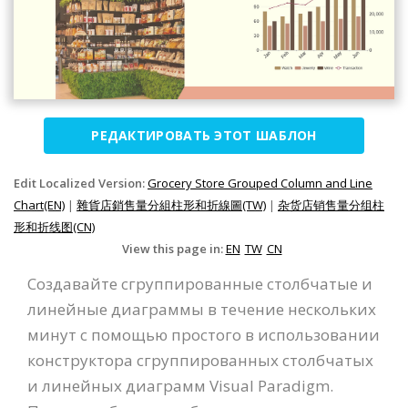
РЕДАКТИРОВАТЬ ЭТОТ ШАБЛОН
Edit Localized Version:
Grocery Store Grouped Column and Line
Chart(EN)
|
雜貨店銷售量分組柱形和折線圖(TW)
|
杂货店销售量分组柱
形和折线图(CN)
View this page in:
EN
TW
CN
Создавайте сгруппированные столбчатые и
линейные диаграммы в течение нескольких
минут с помощью простого в использовании
конструктора сгруппированных столбчатых
и линейных диаграмм Visual Paradigm.