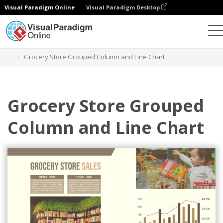
Visual Paradigm Online
Visual Paradigm Desktop
차트
템플릿
그룹화된 열 및 꺾은선형 차트
Grocery Store Grouped Column and Line Chart
Grocery Store Grouped
Column and Line Chart