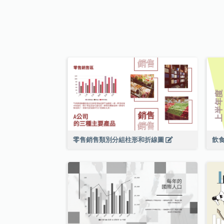
零售銷售類別分組柱形和折線圖
飲