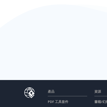
產品
資源
PDF 工具套件
書籍/幻
翻頁書本
設計/圖
圖表工具
討論區