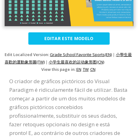
EDITAR ESTE MODELO
Edit Localized Version:
Grade School Favorite Sports(EN)
|
小學生最
喜歡的運動象形圖(TW)
|
小学生最喜欢的运动象形图(CN)
View this page in:
EN
TW
CN
O criador de gráficos pictóricos do Visual
Paradigm é ridiculamente fácil de utilizar. Basta
começar a partir de um dos muitos modelos de
gráficos pictóricos concebidos
profissionalmente, substituir os seus dados,
fazer retoques opcionais no design e está
pronto! E, ao contrário de outros criadores de