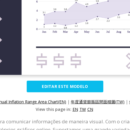
EDITAR ESTE MODELO
nual Inflation Range Area Chart(EN)
|
年度通貨膨脹區間面積圖(TW)
|
View this page in:
EN
TW
CN
ra comunicar informações de maneira visual. Com o cria
róprios gráficos online. Suportamos uma grande variedade