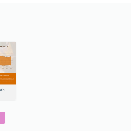
o
nth