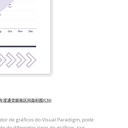
年度通货膨胀区间面积图(CN)
dor de gráficos do Visual Paradigm, pode
 de diferentes tipos de gráficos, tais