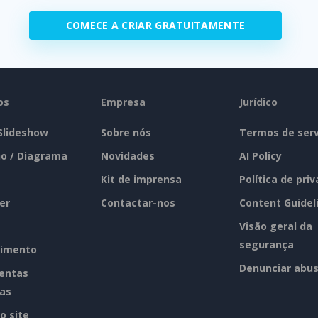
COMECE A CRIAR GRATUITAMENTE
os
Empresa
Jurídico
 Slideshow
Sobre nós
Termos de serv
o / Diagrama
Novidades
AI Policy
Kit de imprensa
Política de pri
er
Contactar-nos
Content Guidel
Visão geral da
segurança
imento
Denunciar abu
entas
tas
o site