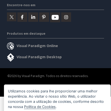
Encontre-nos em
Produtos em destaque
Visual Paradigm Online
Visual Paradigm Desktop
©2026 by Visual Paradigm. Todos os direitos reservados.
Termos de serviço
AI Policy
Política de privacidade
Utilizamos cookies para lhe proporcionar uma melhor
Content Guidelines
Visão geral da segurança
experiência. Ao visitar o nosso sítio Web, o utilizador
concorda com a utilização de cookies, conforme descrito
na nossa
Política de Cookies
.