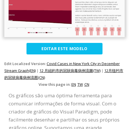
EDITAR ESTE MODELO
Edit Localized Version:
Covid Cases in New York City in December
Stream Graph(EN)
|
12 月紐約市的冠狀病毒病例流圖(TW)
|
12月纽约市
的冠状病毒病例流图(CN)
View this page in:
EN
TW
CN
Os gráficos são uma óptima ferramenta para
comunicar informações de forma visual. Com o
criador de gráficos do Visual Paradigm, pode
facilmente desenhar e partilhar os seus próprios
gráficos online. Suportamos uma grande