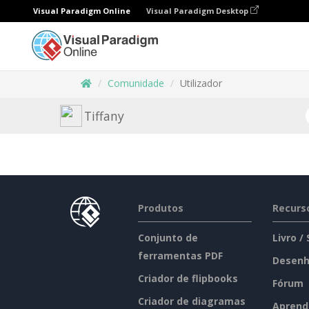
Visual Paradigm Online
Visual Paradigm Desktop
Comunidade
Utilizador
Tiffany
Produtos
Recurs
Conjunto de
Livro /
ferramentas PDF
Desenh
Criador de flipbooks
Fórum
Criador de diagramas
Aprend