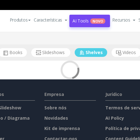
Produtos
Características
Recursos
AI Tools
NOVO
Books
Slideshows
Shelves
Videos
os
Empresa
Jurídico
 Slideshow
Sobre nós
Termos de serv
o / Diagrama
Novidades
AI Policy
Kit de imprensa
Política de pri
er
Contactar-nos
Content Guidel