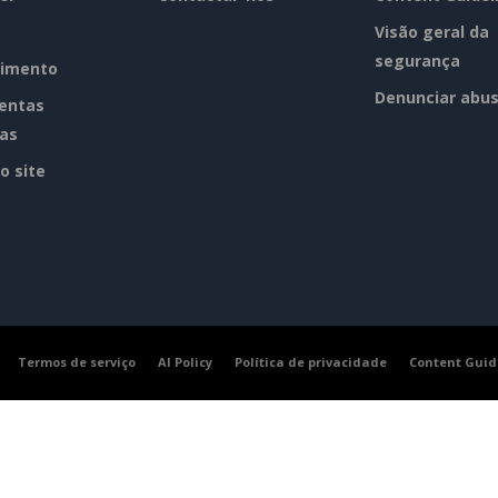
Visão geral da
segurança
imento
Denunciar abu
entas
tas
o site
Termos de serviço
AI Policy
Política de privacidade
Content Guid