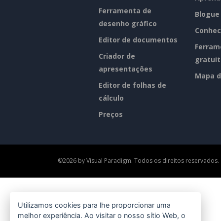
Ferramenta de
Blogue
desenho gráfico
Conhec
Editor de documentos
Ferram
Criador de
gratui
apresentações
Mapa d
Editor de folhas de
cálculo
Preços
©2026 by Visual Paradigm. Todos os direitos reservados.
Utilizamos cookies para lhe proporcionar uma
melhor experiência. Ao visitar o nosso sítio Web, o