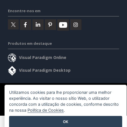
Encontre-nos em
Produtos em destaque
Visual Paradigm Online
Visual Paradigm Desktop
©2026 by Visual Paradigm. Todos os direitos reservados.
Utilizamos cookies para lhe proporcionar uma melhor
experiência. Ao visitar o nosso sítio Web, o utilizador
concorda com a utilização de cookies, conforme descrito
Termos de serviço
AI Policy
Política de privacidade
na nossa
Política de Cookies
.
Content Guidelines
Visão geral da segurança
OK