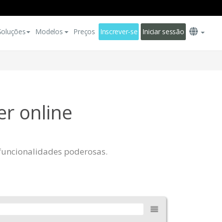
Soluções
Modelos
Preços
Inscrever-se
Iniciar sessão
r online
e funcionalidades poderosas.