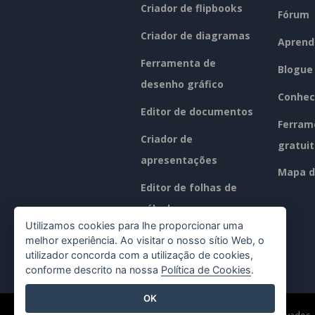
Criador de flipbooks
Fórum
Criador de diagramas
Aprend
Ferramenta de
Blogue
desenho gráfico
Conhec
Editor de documentos
Ferram
Criador de
gratui
apresentações
Mapa d
Editor de folhas de
cálculo
Utilizamos cookies para lhe proporcionar uma
Preços
melhor experiência. Ao visitar o nosso sítio Web, o
utilizador concorda com a utilização de cookies,
conforme descrito na nossa
Política de Cookies
.
OK