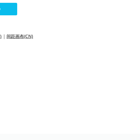
O
)
|
间距画布(CN)