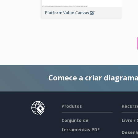
Platform Value Canvas
Comece a criar diagrama
Produtos
Recurs
Conjunto de
Livro /
ferramentas PDF
Desenh