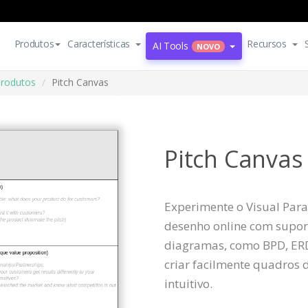
Produtos
Características
Recursos
AI Tools
NOVO
produtos
Pitch Canvas
Pitch Canvas
Experimente o Visual Para
desenho online com suport
diagramas, como BPD, ER
criar facilmente quadros d
intuitivo.