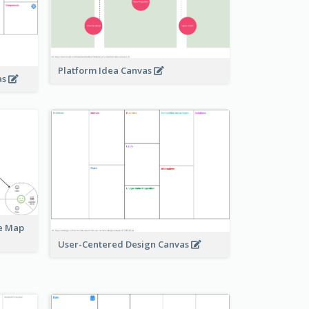
Platform Idea Canvas
as
ue Map
User-Centered Design Canvas