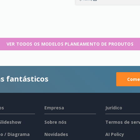
VER TODOS OS MODELOS PLANEAMENTO DE PRODUTOS
s fantásticos
Comec
os
Empresa
Jurídico
 Slideshow
Sobre nós
Termos de serv
o / Diagrama
Novidades
AI Policy