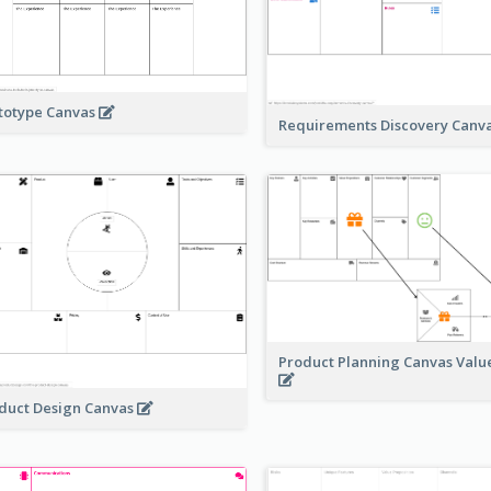
totype Canvas
Requirements Discovery Canv
Product Planning Canvas Val
duct Design Canvas