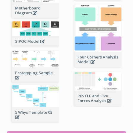
Motherboard
Diagram
SIPOC Model
Four Corners Analysis
Model
Prototyping Sample
PESTLE and Five
Forces Analysis
5 Whys Template 02