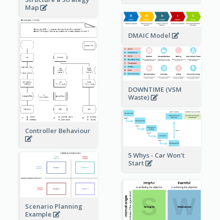
Map
DMAIC Model
DOWNTIME (VSM
Waste)
Controller Behaviour
5 Whys - Car Won't
Start
Scenario Planning
Example