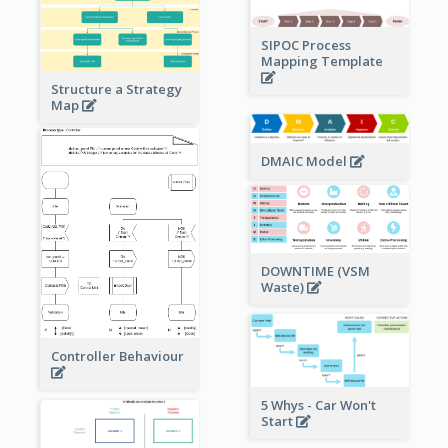
SIPOC Process
Mapping Template
Structure a Strategy
Map
DMAIC Model
DOWNTIME (VSM
Waste)
Controller Behaviour
5 Whys - Car Won't
Start