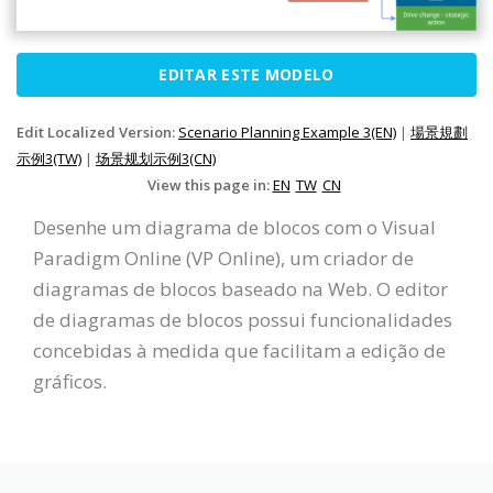
EDITAR ESTE MODELO
Edit Localized Version:
Scenario Planning Example 3(EN)
|
場景規劃
示例3(TW)
|
场景规划示例3(CN)
View this page in:
EN
TW
CN
Desenhe um diagrama de blocos com o Visual
Paradigm Online (VP Online), um criador de
diagramas de blocos baseado na Web. O editor
de diagramas de blocos possui funcionalidades
concebidas à medida que facilitam a edição de
gráficos.