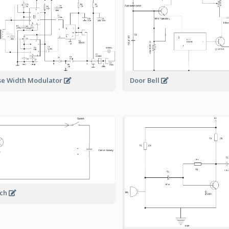
Door Bell
se Width Modulator
rch