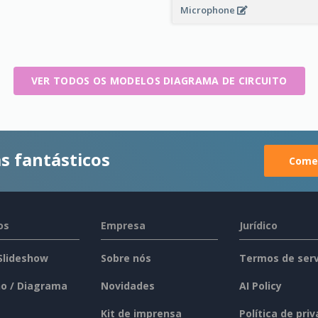
Microphone
VER TODOS OS MODELOS DIAGRAMA DE CIRCUITO
s fantásticos
Comec
os
Empresa
Jurídico
 Slideshow
Sobre nós
Termos de serv
o / Diagrama
Novidades
AI Policy
Kit de imprensa
Política de pri