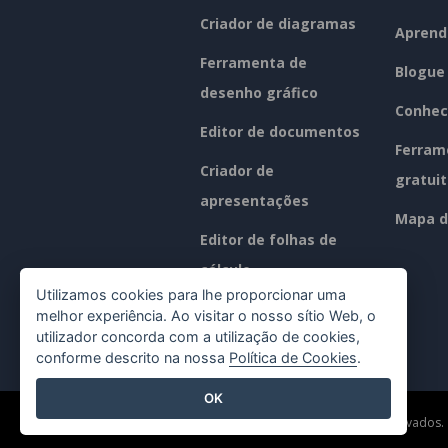
Criador de diagramas
Aprend
Ferramenta de
Blogue
desenho gráfico
Conhec
Editor de documentos
Ferram
Criador de
gratui
apresentações
Mapa d
Editor de folhas de
cálculo
Utilizamos cookies para lhe proporcionar uma
Preços
melhor experiência. Ao visitar o nosso sítio Web, o
utilizador concorda com a utilização de cookies,
conforme descrito na nossa
Política de Cookies
.
OK
©2026 by Visual Paradigm. Todos os direitos reservados.