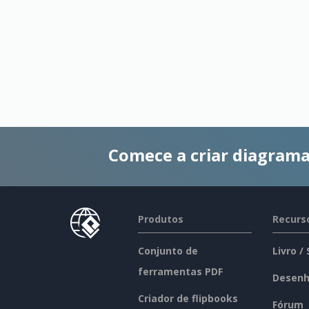
Comece a criar diagrama
Produtos
Recurs
Conjunto de
Livro /
ferramentas PDF
Desenh
Criador de flipbooks
Fórum