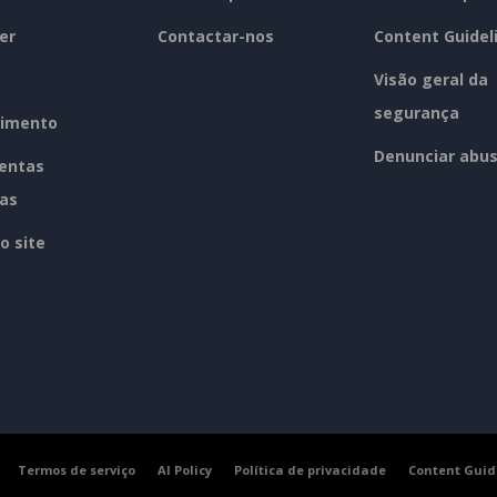
er
Contactar-nos
Content Guidel
Visão geral da
segurança
imento
Denunciar abu
entas
tas
o site
Termos de serviço
AI Policy
Política de privacidade
Content Guid