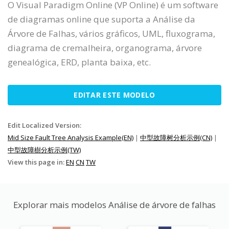
O Visual Paradigm Online (VP Online) é um software
de diagramas online que suporta a Análise da
Árvore de Falhas, vários gráficos, UML, fluxograma,
diagrama de cremalheira, organograma, árvore
genealógica, ERD, planta baixa, etc.
EDITAR ESTE MODELO
Edit Localized Version:
Mid Size Fault Tree Analysis Example(EN)
|
中型故障树分析示例(CN)
|
中型故障樹分析示例(TW)
View this page in:
EN
CN
TW
Explorar mais modelos Análise de árvore de falhas