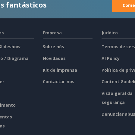
s fantásticos
Comec
os
Empresa
Jurídico
 Slideshow
Sobre nós
Termos de serv
o / Diagrama
Novidades
AI Policy
Kit de imprensa
Política de pri
er
Contactar-nos
Content Guidel
Visão geral da
segurança
imento
Denunciar abu
entas
tas