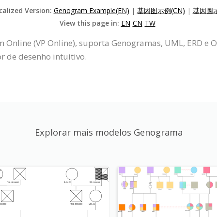
calized Version:
Genogram Example(EN)
|
基因图示例(CN)
|
基因圖示
View this page in:
EN
CN
TW
gm Online (VP Online), suporta Genogramas, UML, ERD e
 de desenho intuitivo.
Explorar mais modelos Genograma