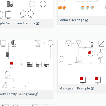
Anna's Heritage
ple Genogram Example
Genogram Example
iel's Family Genogram