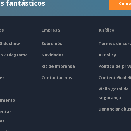
s fantásticos
Comec
os
Empresa
Jurídico
 Slideshow
Sobre nós
Termos de serv
o / Diagrama
Novidades
AI Policy
Kit de imprensa
Política de pri
er
Contactar-nos
Content Guidel
Visão geral da
segurança
imento
Denunciar abu
entas
tas