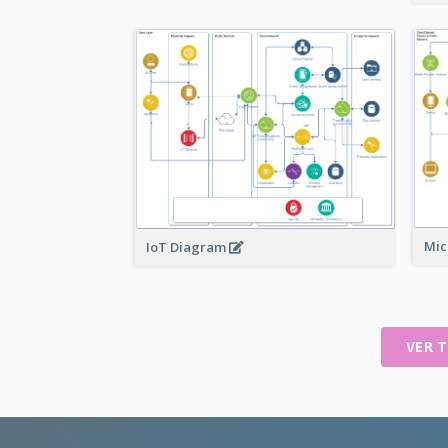
Mic
IoT Diagram
VER 