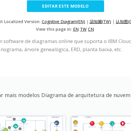
EDITAR ESTE MODELO
it Localized Version:
Cognitive Diagram(EN)
|
認知圖(TW)
|
认知图(C
View this page in:
EN
TW
CN
m software de diagramas online que suporta o IBM Cloud 
ograma, árvore genealógica, ERD, planta baixa, etc.
ar mais modelos Diagrama de arquitetura de nuvem