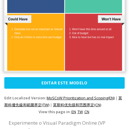
EDITAR ESTE MODELO
Edit Localized Version:
MoSCoW Prioritization and Scoping(EN)
|
莫
斯科優先級和範圍界定(TW)
|
莫斯科优先级和范围界定(CN)
View this page in:
EN
TW
CN
Experimente o Visual Paradigm Online (VP