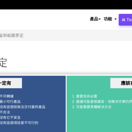
產品
功能
AI To
級和範圍界定
定