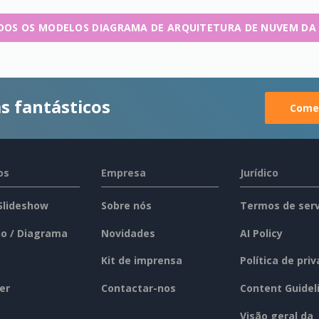
DOS OS MODELOS DIAGRAMA DE ARQUITETURA DE NUVEM DA
s fantásticos
Comec
os
Empresa
Jurídico
 Slideshow
Sobre nós
Termos de serv
o / Diagrama
Novidades
AI Policy
Kit de imprensa
Política de pri
er
Contactar-nos
Content Guidel
Visão geral da