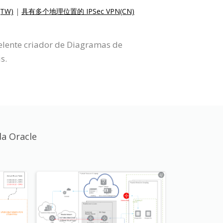
TW)
|
具有多个地理位置的 IPSec VPN(CN)
elente criador de Diagramas de
s.
a Oracle