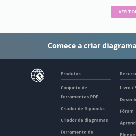
VER TO
Comece a criar diagrama
Produtos
Recurs
Conjunto de
Livro /
ferramentas PDF
Desenh
Criador de flipbooks
Fórum
Criador de diagramas
Aprend
Ferramenta de
Blogue