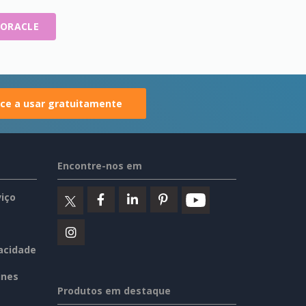
 ORACLE
e a usar gratuitamente
Encontre-nos em
iço
vacidade
ines
Produtos em destaque