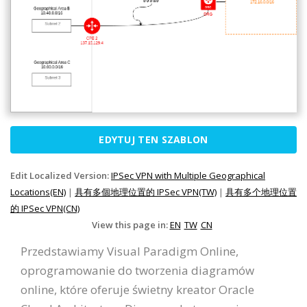
EDYTUJ TEN SZABLON
Edit Localized Version:
IPSec VPN with Multiple Geographical
Locations(EN)
|
具有多個地理位置的 IPSec VPN(TW)
|
具有多个地理位置
的 IPSec VPN(CN)
View this page in:
EN
TW
CN
Przedstawiamy Visual Paradigm Online,
oprogramowanie do tworzenia diagramów
online, które oferuje świetny kreator Oracle