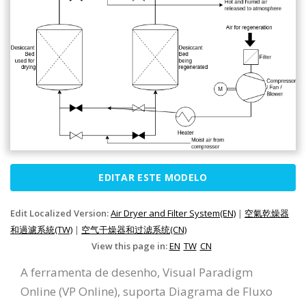
EDITAR ESTE MODELO
Edit Localized Version:
Air Dryer and Filter System(EN)
|
空氣乾燥器
和過濾系統(TW)
|
空气干燥器和过滤系统(CN)
View this page in:
EN
TW
CN
A ferramenta de desenho, Visual Paradigm
Online (VP Online), suporta Diagrama de Fluxo