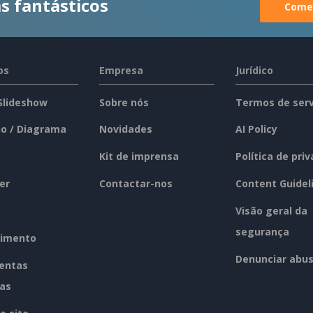
s fantásticos
Comec
os
Empresa
Jurídico
 Slideshow
Sobre nós
Termos de serv
o / Diagrama
Novidades
AI Policy
Kit de imprensa
Política de pri
er
Contactar-nos
Content Guidel
Visão geral da
segurança
imento
Denunciar abu
entas
tas