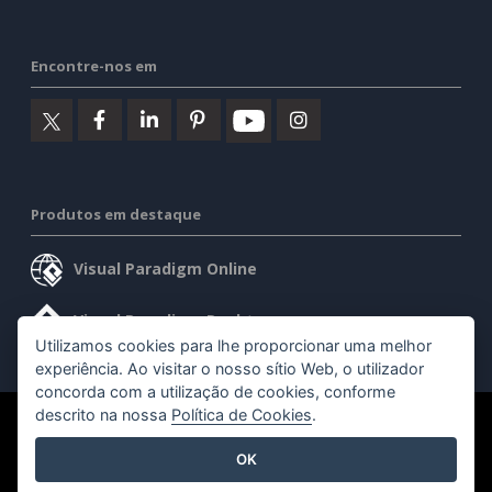
Encontre-nos em
Produtos em destaque
Visual Paradigm Online
Visual Paradigm Desktop
Utilizamos cookies para lhe proporcionar uma melhor
experiência. Ao visitar o nosso sítio Web, o utilizador
concorda com a utilização de cookies, conforme
descrito na nossa
Política de Cookies
.
©2026 by Visual Paradigm. Todos os direitos reservados.
OK
Termos de serviço
AI Policy
Política de privacidade