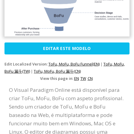
EDITAR ESTE MODELO
Edit Localized Version:
ToFu, MoFu, BoFu Funnel(EN)
|
ToFu, MoFu,
BoFu 漏斗(TW)
|
ToFu, MoFu, BoFu 漏斗(CN)
View this page in:
EN
TW
CN
O Visual Paradigm Online está disponível para
criar ToFu, MoFu, BoFu com aspeto profissional.
Sendo um criador de ToFu, MoFu e BoFu
baseado na Web, é multiplataforma e pode
funcionar muito bem em Windows, Mac OS e
Linux. O editor de diagramas possui uma