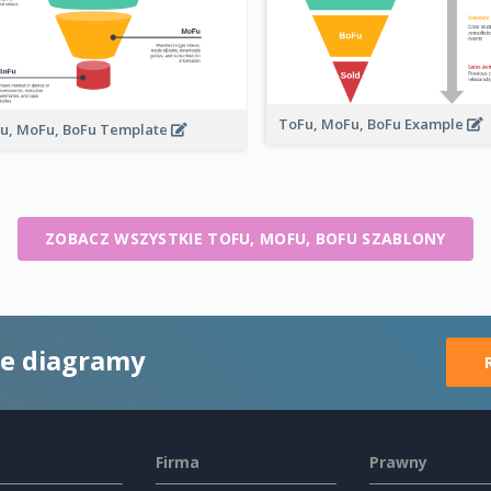
ToFu, MoFu, BoFu Example
u, MoFu, BoFu Template
ZOBACZ WSZYSTKIE TOFU, MOFU, BOFU SZABLONY
ne diagramy
Firma
Prawny