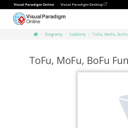
Visual Paradigm Online
Visual Paradigm Desktop
Diagramy
Szablony
ToFu, MoFu, BoFu
ToFu, MoFu, BoFu Fun