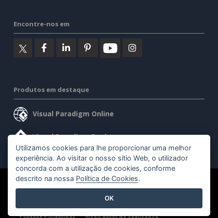
Encontre-nos em
Produtos em destaque
Visual Paradigm Online
Visual Paradigm Desktop
Utilizamos cookies para lhe proporcionar uma melhor
experiência. Ao visitar o nosso sítio Web, o utilizador
concorda com a utilização de cookies, conforme
descrito na nossa
Política de Cookies
.
©2026 by Visual Paradigm. Todos os direitos reservados.
OK
Termos de serviço
AI Policy
Política de privacidade
Content Guidelines
Visão geral da segurança