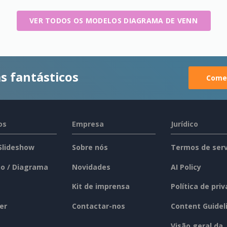
VER TODOS OS MODELOS DIAGRAMA DE VENN
s fantásticos
Comec
os
Empresa
Jurídico
 Slideshow
Sobre nós
Termos de serv
o / Diagrama
Novidades
AI Policy
Kit de imprensa
Política de pri
er
Contactar-nos
Content Guidel
Visão geral da