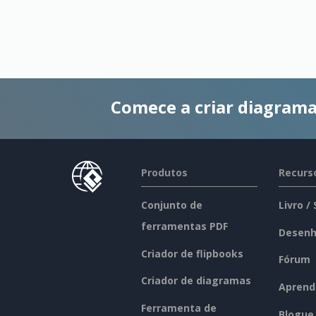
Comece a criar diagrama
Produtos
Recurs
Conjunto de
Livro /
ferramentas PDF
Desenh
Criador de flipbooks
Fórum
Criador de diagramas
Aprend
Ferramenta de
Blogue