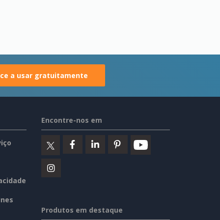
e a usar gratuitamente
Encontre-nos em
iço
vacidade
ines
Produtos em destaque