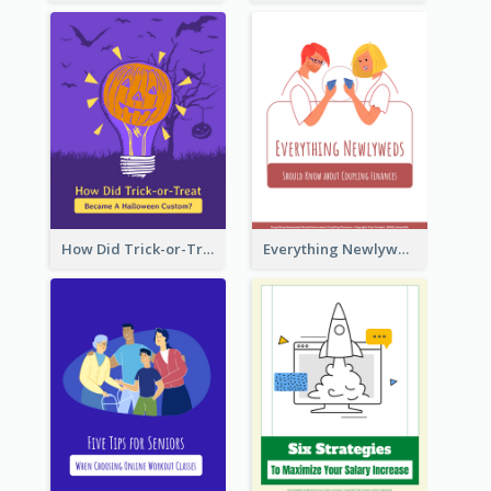
How Did Trick-or-Treat Became A Halloween Custom?
Everything Newlyweds Should Know about Coupling Finances