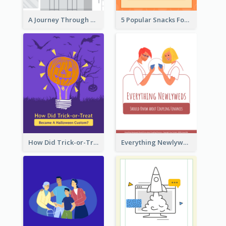
A Journey Through Desserts
5 Popular Snacks For Halloween
How Did Trick-or-Treat Became A Halloween Custom?
Everything Newlyweds Should Know about Coupling Finances