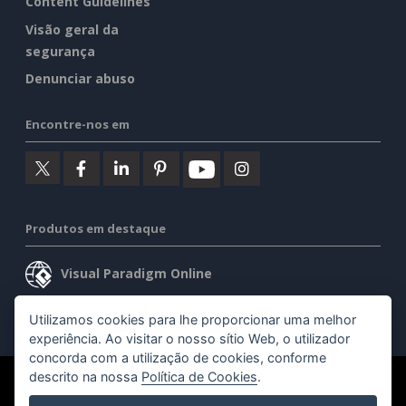
Content Guidelines
Visão geral da
segurança
Denunciar abuso
Encontre-nos em
Produtos em destaque
Visual Paradigm Online
Visual Paradigm Desktop
Utilizamos cookies para lhe proporcionar uma melhor
experiência. Ao visitar o nosso sítio Web, o utilizador
concorda com a utilização de cookies, conforme
descrito na nossa
Política de Cookies
.
©2026 by Visual Paradigm. Todos os direitos reservados.