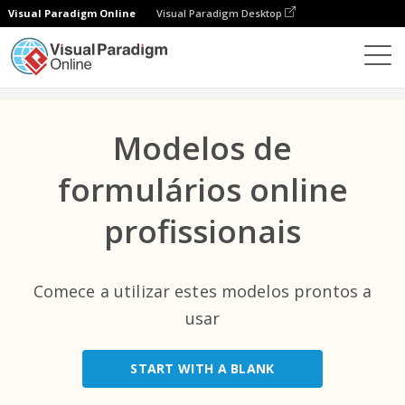
Visual Paradigm Online
Visual Paradigm Desktop
Categorias principais
×
Formulários
Modelos
All
Modelos de
Eventos
(9)
formulários online
E-Comércio
(1)
profissionais
Saúde
(22)
TI
(1)
Comece a utilizar estes modelos prontos a
Sem Fins Lucrativos
usar
(2)
Entretenimento
(1)
START WITH A BLANK
Negócios
(28)