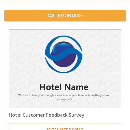
Educação
(33)
CATEGORIAS
Recursos Humanos
(1)
Formulários De Pedido
(1)
Marketing
(1)
Inquérito
(14)
Hotel Customer Feedback Survey
EDITAR ESTE MODELO