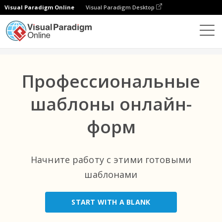
Visual Paradigm Online
Visual Paradigm Desktop
Лучшие категории
×
Формы
Шаблоны
All
Профессиональные
События
(9)
шаблоны онлайн-
Электронная Коммерция
(1)
форм
Здравоохранение
(22)
IT
(1)
Начните работу с этими готовыми
Некоммерческие Организации
шаблонами
(2)
Развлечения
(1)
START WITH A BLANK
Бизнес
(28)