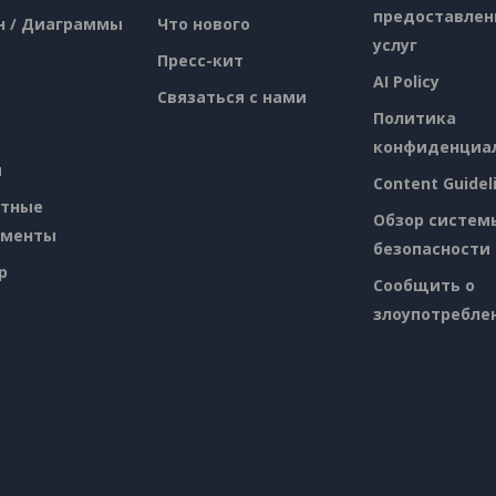
предоставлен
н / Диаграммы
Что нового
услуг
Пресс-кит
AI Policy
Связаться с нами
Политика
конфиденциа
я
Content Guidel
атные
Обзор систем
ументы
безопасности
p
Сообщить о
злоупотребле