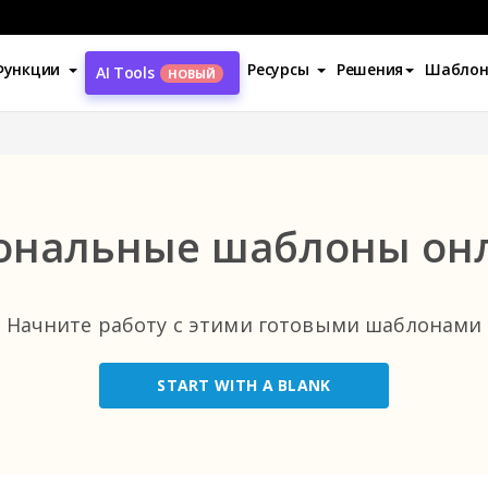
Лучшие категории
Функции
Ресурсы
Решения
Шабло
AI Tools
НОВЫЙ
All
События
(9)
ональные шаблоны он
Электронная Коммерция
(1)
Здравоохранение
(22)
Начните работу с этими готовыми шаблонами
IT
(1)
START WITH A BLANK
Некоммерческие Организации
(2)
Развлечения
(1)