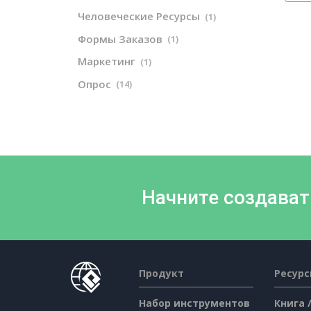
Человеческие Ресурсы
(1)
Формы Заказов
(1)
Маркетинг
(1)
Опрос
(14)
Начните создават
Продукт
Ресур
Набор инструментов
Книга 