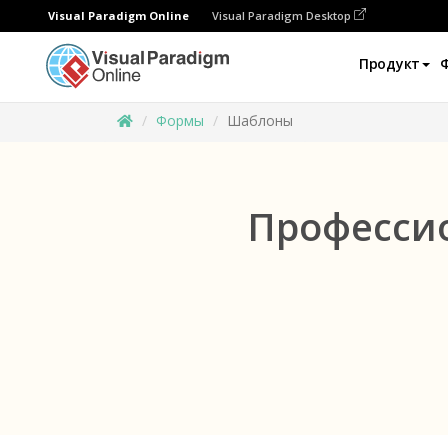
Visual Paradigm Online
Visual Paradigm Desktop
Продукт
Формы
Шаблоны
Професси