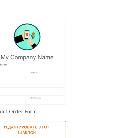
Бизнес
(28)
Образование
(33)
Человеческие Ресурсы
(1)
Формы Заказов
(1)
Маркетинг
(1)
Опрос
(14)
uct Order Form
РЕДАКТИРОВАТЬ ЭТОТ
ШАБЛОН