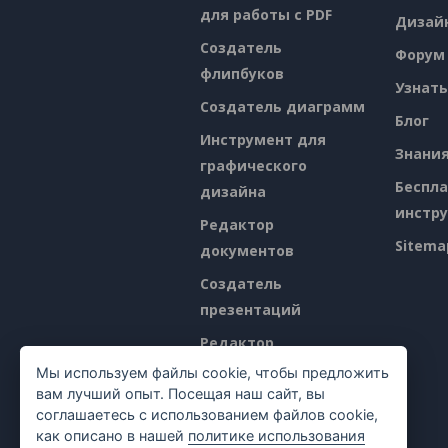
для работы с PDF
Дизай
Создатель
Форум
флипбуков
Узнать
Создатель диаграмм
Блог
Инструмент для
Знани
графического
Беспл
дизайна
инстр
Редактор
Sitema
документов
Создатель
презентаций
Редактор
электронных таблиц
Мы используем файлы cookie, чтобы предложить
вам лучший опыт. Посещая наш сайт, вы
Ценообразование
соглашаетесь с использованием файлов cookie,
как описано в нашей
политике использования