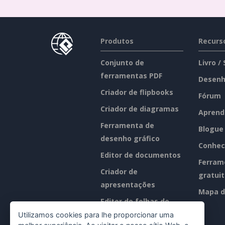
Produtos
Recurs
Conjunto de
Livro /
ferramentas PDF
Desenh
Criador de flipbooks
Fórum
Criador de diagramas
Aprend
Ferramenta de
Blogue
desenho gráfico
Conhec
Editor de documentos
Ferram
Criador de
gratui
apresentações
Mapa d
Editor de folhas de
cálculo
Utilizamos cookies para lhe proporcionar uma