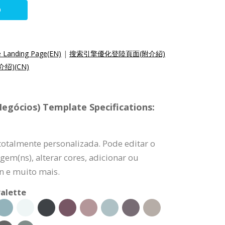
O
e Landing Page(EN)
|
搜索引擎優化登陸頁面(附介紹)
绍)(CN)
Negócios) Template Specifications:
 totalmente personalizada. Pode editar o
gem(ns), alterar cores, adicionar ou
n e muito mais.
alette