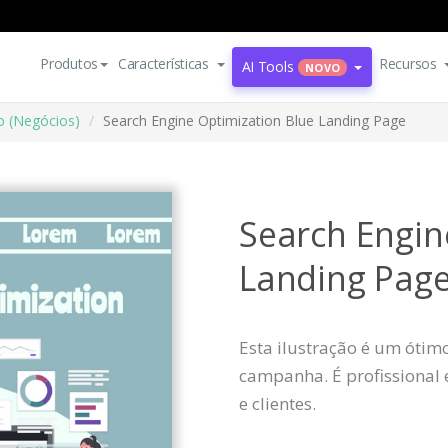
Produtos
Características
Recursos
AI Tools
NOVO
o (Negócios)
Search Engine Optimization Blue Landing Page
Search Engin
Landing Pag
Esta ilustração é um ótim
campanha. É profissional 
e clientes.