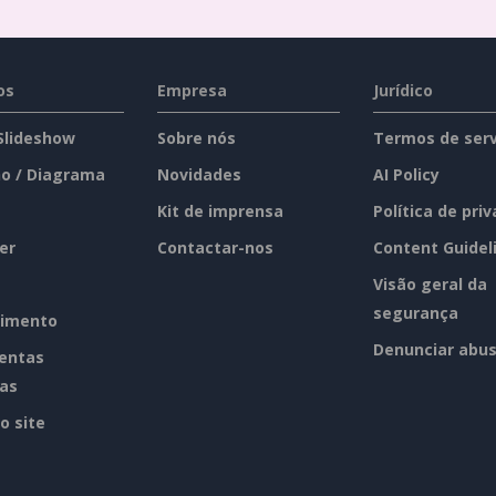
os
Empresa
Jurídico
 Slideshow
Sobre nós
Termos de serv
o / Diagrama
Novidades
AI Policy
Kit de imprensa
Política de pri
er
Contactar-nos
Content Guidel
Visão geral da
segurança
imento
Denunciar abu
entas
tas
o site