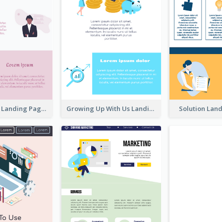
Creative Pink Landing Page
Growing Up With Us Landing Page
Solution Lan