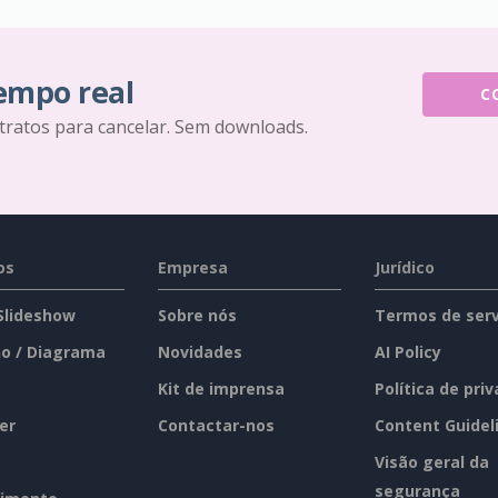
tempo real
C
tratos para cancelar. Sem downloads.
os
Empresa
Jurídico
 Slideshow
Sobre nós
Termos de serv
o / Diagrama
Novidades
AI Policy
Kit de imprensa
Política de pri
er
Contactar-nos
Content Guidel
Visão geral da
segurança