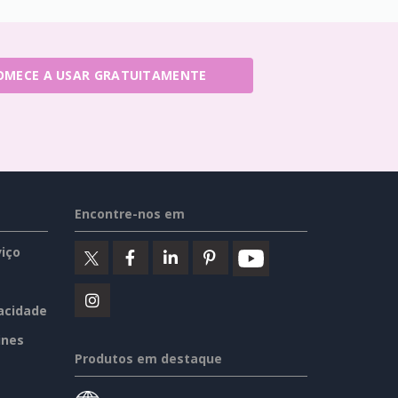
OMECE A USAR GRATUITAMENTE
Encontre-nos em
iço
vacidade
ines
Produtos em destaque