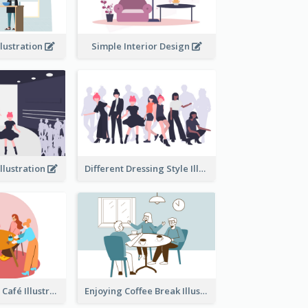
llustration
Simple Interior Design
llustration
Different Dressing Style Illustration
Coffee Break In Café Illustration
Enjoying Coffee Break Illustration