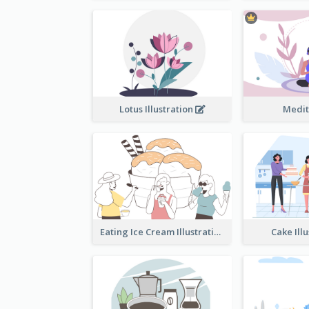
Lotus Illustration
Medit
Eating Ice Cream Illustration
Cake Ill