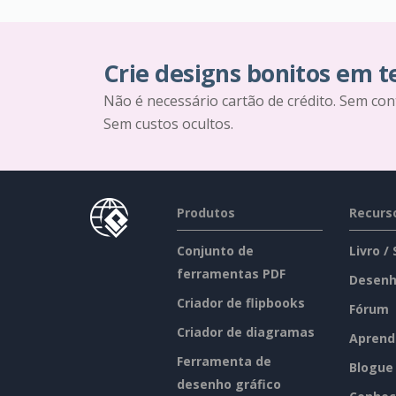
Crie designs bonitos em 
Não é necessário cartão de crédito. Sem con
Sem custos ocultos.
Produtos
Recurs
Conjunto de
Livro /
ferramentas PDF
Desenh
Criador de flipbooks
Fórum
Criador de diagramas
Aprend
Ferramenta de
Blogue
desenho gráfico