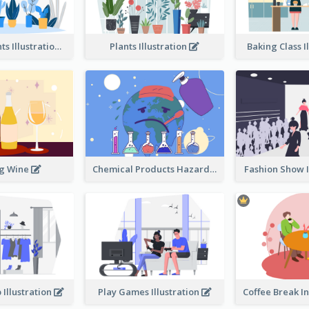
Different Plants Illustration
Plants Illustration
Baking Class I
ng Wine
Chemical Products Hazarding The Earth Illustration
Fashion Show I
 Illustration
Play Games Illustration