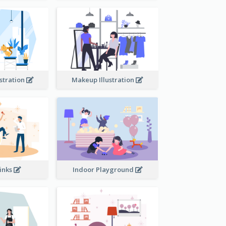
ustration
Makeup Illustration
rinks
Indoor Playground