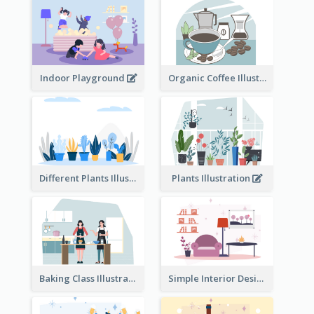
Indoor Playground
Organic Coffee Illustration
Different Plants Illustration
Plants Illustration
Baking Class Illustration
Simple Interior Design