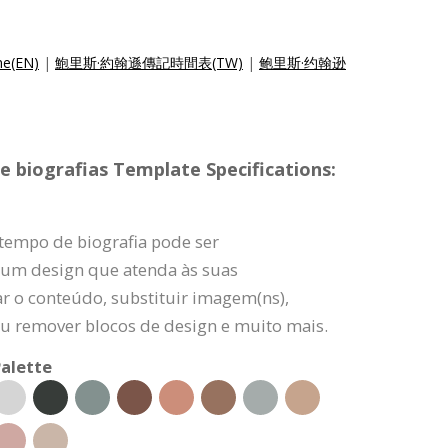
ne(EN)
|
鮑里斯·約翰遜傳記時間表(TW)
|
鲍里斯·约翰逊
e biografias Template Specifications:
 tempo de biografia pode ser
r um design que atenda às suas
r o conteúdo, substituir imagem(ns),
 ou remover blocos de design e muito mais.
alette