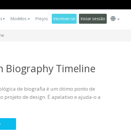
es
Modelos
Preços
Inscrever-se
Iniciar sessão
ine
n Biography Timeline
ológica de biografia é um ótimo ponto de
 projeto de design. É apelativo e ajuda-o a
O