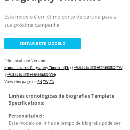
Este modelo é um ótimo ponto de partida para a
sua próxima campanha
EDITAR ESTE MODELO
Edit Localized Version:
Kamala Harris Biography Timeline(EN)
|
卡馬拉哈里斯傳記時間表(TW)
|
卡马拉哈里斯传记时间表(CN)
View this page in:
EN
TW
CN
Linhas cronológicas de biografias Template
Specifications:
Personalizável:
Este modelo de linha de tempo de biografia pode ser