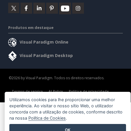
Produtos em destaque
Visual Paradigm Online
Visual Paradigm Desktop
©2026 by Visual Paradigm. Todos os direitos reservados.
Termos de serviço
AI Policy
Política de privacidade
Content Guidelines
Visão geral da segurança
Utilizamos cookies para lhe proporcionar uma melhor
experiência. Ao visitar o nosso sítio Web, o utilizador
concorda com a utilização de cookies, conforme descrito
na nossa
Política de Cookies
.
OK