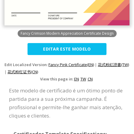
Fancy Crimson Modern Appreciation Certificate Design
EDITAR ESTE MODELO
Edit Localized Version:
Fancy Pink Certificate(EN)
|
花式粉紅證書(TW)
|
花式粉红证书(CN)
View this page in:
EN
TW
CN
Este modelo de certificado é um ótimo ponto de
partida para a sua próxima campanha. É
profissional e permite-lhe ganhar mais atenção,
cliques e clientes.