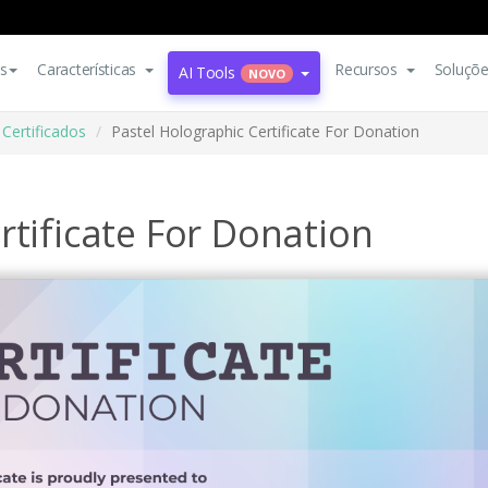
s
Características
Recursos
Soluçõ
AI Tools
NOVO
Certificados
Pastel Holographic Certificate For Donation
rtificate For Donation