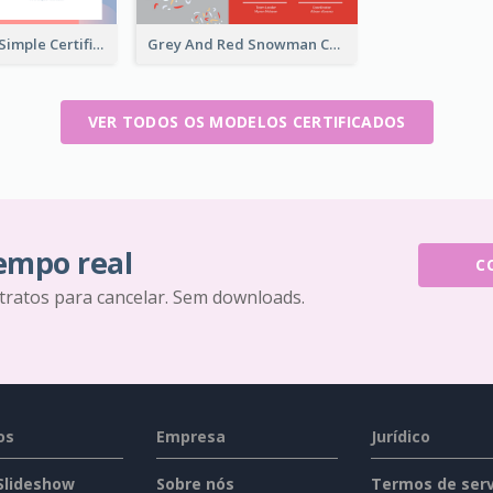
Modern And Simple Certificate Design Template
Grey And Red Snowman Cartoon Certificate
VER TODOS OS MODELOS CERTIFICADOS
tempo real
C
tratos para cancelar. Sem downloads.
os
Empresa
Jurídico
 Slideshow
Sobre nós
Termos de serv