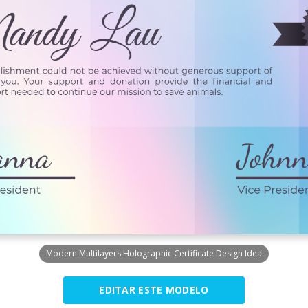
Modern Multilayers Holographic Certificate Design Idea
EDITAR ESTE MODELO