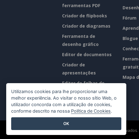
ferramentas PDF
Desenh
Criador de flipbooks
Fórum
Criador de diagramas
Aprend
Ferramenta de
Blogue
desenho gráfico
Conhec
Editor de documentos
Ferram
Criador de
gratui
apresentações
Mapa d
Editor de folhas de
cálculo
Utilizamos cookies para lhe proporcionar uma
melhor experiência. Ao visitar o nosso sítio Web, o
Preços
utilizador concorda com a utilização de cookies,
conforme descrito na nossa
Política de Cookies
.
OK
©2026 by Visual Paradigm. Todos os direitos reservados.