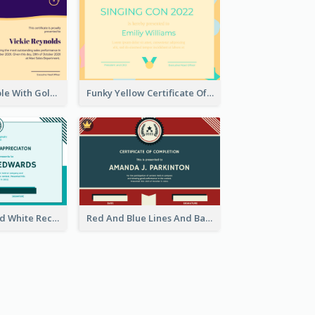
Best Royal Purple With Gold Ribbon Certificate Design
Funky Yellow Certificate Of Singing Content Champion
Simple Blue And White Rectangle Certificate
Red And Blue Lines And Badge Completion Certificate