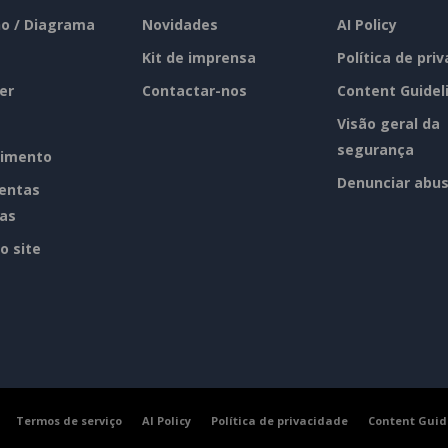
o / Diagrama
Novidades
AI Policy
Kit de imprensa
Política de pri
er
Contactar-nos
Content Guidel
Visão geral da
segurança
imento
Denunciar abu
entas
tas
o site
Termos de serviço
AI Policy
Política de privacidade
Content Guid