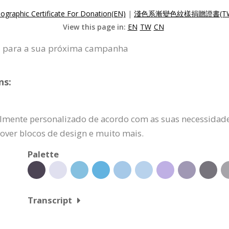
lographic Certificate For Donation(EN)
|
淺色系漸變色紋樣捐贈證書(T
View this page in:
EN
TW
CN
a para a sua próxima campanha
ns:
almente personalizado de acordo com as suas necessidades
mover blocos de design e muito mais.
Palette
Transcript