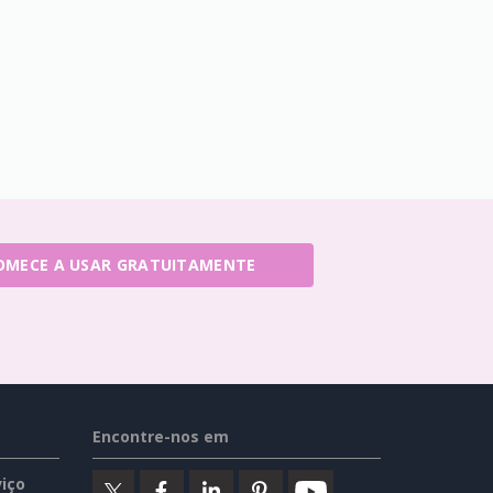
OMECE A USAR GRATUITAMENTE
Encontre-nos em
iço