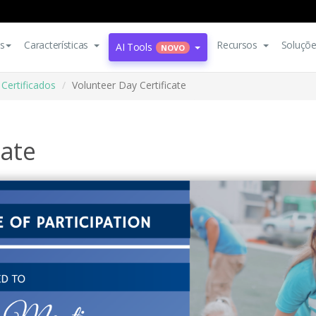
s
Características
Recursos
Soluçõ
AI Tools
NOVO
Certificados
Volunteer Day Certificate
cate