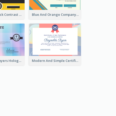
Yellow And Black Contrast Simple Certificate
Blue And Orange Company Triangles With Badge Certificate
Modern Multilayers Holographic Certificate Design Idea
Modern And Simple Certificate Design Template