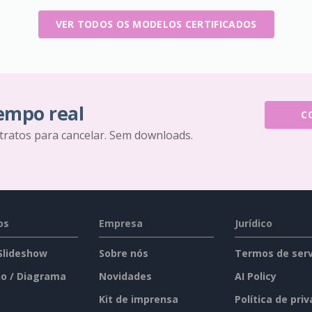
VER TODOS OS MODELOS CERTIFICADOS
tempo real
C
tratos para cancelar. Sem downloads.
os
Empresa
Jurídico
 Slideshow
Sobre nós
Termos de serv
o / Diagrama
Novidades
AI Policy
Kit de imprensa
Política de pri