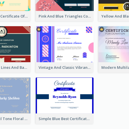
Funky Yellow Certificate Of Singing Content Champion
Pink And Blue Triangles Confetti Celebration Certificate
Red And Blue Lines And Badge Completion Certificate
Vintage And Classic Vibrant Certificate Design Ideas
Elegant Pastel Tone Floral Certificate Design
Simple Blue Best Certificate Design For Champion