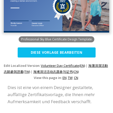
Professional Sky Blue Certificate Design Template
DIESE VORLAGE BEARBEITEN
Edit Localized Version:
Volunteer Day Certificate(EN)
|
海灘清潔活動
志願參與證書(TW)
|
海滩清洁活动志愿参与证书(CN)
View this page in:
EN
TW
CN
Dies ist eine von einem Designer gestaltete,
auffällige Zertifikatsvorlage, die Ihnen mehr
Aufmerksamkeit und Feedback verschafft.